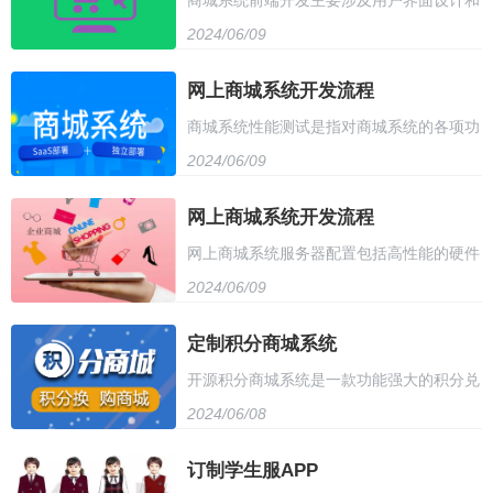
商城系统前端开发主要涉及用户界面设计和
的可定制性和扩展性，可以根据用户需求进
置权限管理，确保只有授权用户才能进行后
2024/06/09
用户体验优化。开发者需要使用HTML、
行二次开发。此外，开源商城系统还拥有强
台管理操作。
CSS和JavaScript等技术，构建美观且易于
网上商城系统开发流程
大的安全保障，确保用户数据和交易安全。
商城系统性能测试是指对商城系统的各项功
使用的用户界面，包括产品展示、购物车管
它适用于各种规模的企业和个人，是搭建电
2024/06/09
能和性能指标进行全面测试和评估的过程。
理、订单处理等功能。同时，还需考虑响应
子商务平台的理想选择。
测试内容包括系统响应时间、吞吐量、并发
网上商城系统开发流程
式设计，确保在不同设备上都能提供良好的
网上商城系统服务器配置包括高性能的硬件
用户数、数据加载能力等，旨在确保系统在
用户体验。此外，还需与后端开发人员紧密
2024/06/09
设备，如高速的处理器、大容量内存、高速
大量用户同时访问时的稳定性和可靠性。测
合作，实现数据交互和安全性。
硬盘存储空间和网络带宽。此外，考虑到系
定制积分商城系统
试过程中需要使用负载测试、压力测试、基
开源积分商城系统是一款功能强大的积分兑
统安全和稳定性，还需配备高可靠性的操作
准测试等工具和方法，通过数据分析和性能
2024/06/08
换平台，支持多种积分类型和兑换方式，提
系统和安全软件，以及适当的备份和恢复机
优化，提高商城系统的性能和用户体验。
供丰富的商品库和自定义功能，方便用户进
订制学生服APP
制。同时，考虑到网站流量和用户需求，应