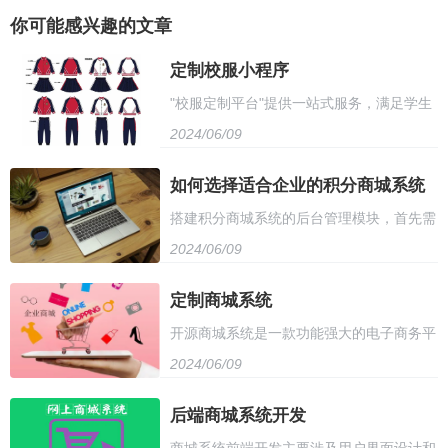
你可能感兴趣的文章
定制校服小程序
"校服定制平台"提供一站式服务，满足学生
2024/06/09
个性化需求。平台提供多种款式选择，可根
据学生喜好和学校规定定制。用户只需在线
如何选择适合企业的积分商城系统
搭建积分商城系统的后台管理模块，首先需
下单，即可享受快速定制服务，定制周期
2024/06/09
要设计数据库结构，包括积分设置、用户信
短，品质有保障。平台还提供多种面料选
息、兑换记录等。其次，开发后台管理页
定制商城系统
择，确保舒适度和耐久性。校服定制平台致
开源商城系统是一款功能强大的电子商务平
面，包括积分管理、用户管理、商品管理等
力于打造学生专属的时尚风格，让每个学生
2024/06/09
台，支持多种支付方式和物流配送，提供丰
模块。同时，需要实现相应的增删改查功
都能展现个性魅力。
富的营销工具和数据分析功能。它具有高度
后端商城系统开发
能，确保数据的安全性和准确性。最后，配