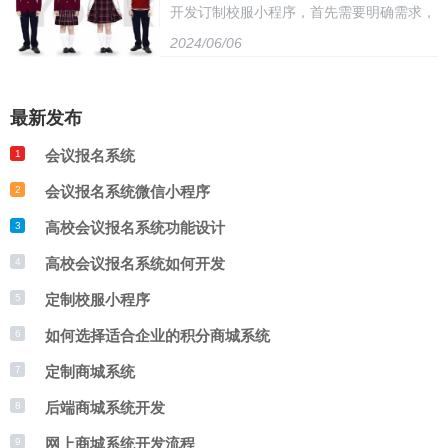
开发订制校服小程序，首先需要明确需求，
行积分管理和兑换。系统采用模块化设计，
选择具有负载均衡和弹性扩展能力的云服务
2024/06/06
包括款式、颜色、尺码等。然后，设计小程
易于扩展和定制，具有高度的可扩展性和可
器，以确保系统的稳定运行和高效服务。
序界面，方便用户选择和下单。接着，开发
维护性。同时，系统还提供了完善的用户管
最新发布
小程序后台，处理订单、生成定制校服方
理和权限控制功能，确保系统安全可靠。使
会议报名系统
1
案。最后，测试和优化小程序，确保功能完
用开源积分商城系统，企业可以轻松搭建自
会议报名系统微信小程序
2
善和用户体验良好。同时，需要与学校、家
己的积分商城，提高用户活跃度和忠诚度，
高校会议报名系统功能设计
3
长和供应商建立合作关系，确保订单准确无
实现积分兑换和营销推广。
高校会议报名系统如何开发
4
误地传递。
定制校服小程序
5
如何选择适合企业的积分商城系统
6
定制商城系统
7
后端商城系统开发
8
网上商城系统开发流程
9