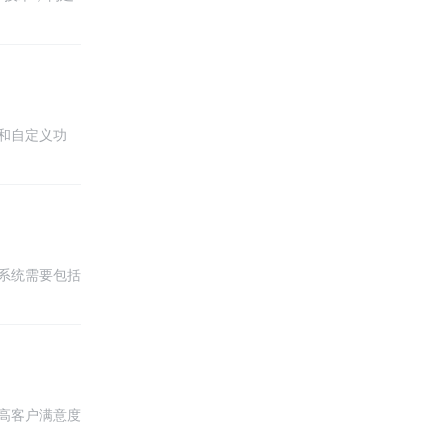
计，确保在不
和自定义功
维护性。同
可以轻松搭建
系统需要包括
全等多方面的
意系统的可扩
高客户满意度