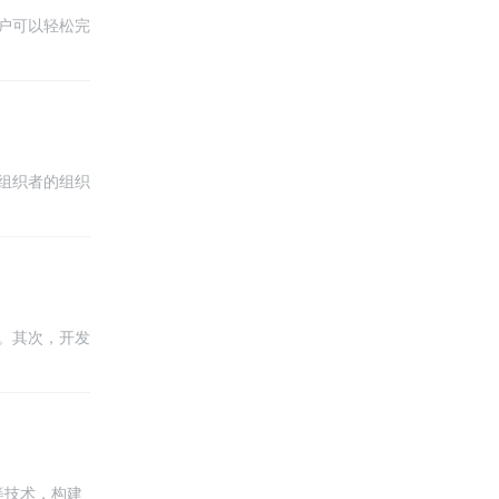
户可以轻松完
组织者的组织
册后，即可使
。其次，开发
保数据的安全
t等技术，构建