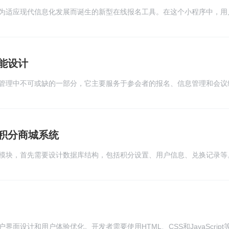
为适应现代信息化发展而诞生的新型在线报名工具。在这个小程序中，用
通过传统繁琐的纸质或电话报名方式
能设计
管理中不可或缺的一部分，它主要服务于参会者的报名、信息管理和会议
注册与登录功能，保障用户信息的安全性和准确性。用户通过系统完成注
在线填写报名表、选择参会项目等
积分商城系统
模块，首先需要设计数据库结构，包括积分设置、用户信息、兑换记录等
、用户管理、商品管理等模块。同时，需要实现相应的增删改查功能，确
管理，确保只有授权用户才能进行后台管理操作。
面设计和用户体验优化。开发者需要使用HTML、CSS和JavaScrip