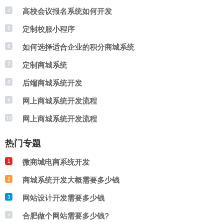
长和供应商建立合作关系，确保订单准确无
询校服定制进度。 7. 售后服务：提供售后
高校会议报名系统如何开发
4
误地传递。
服务政策，如退换货等。 通过以上步骤，
定制校服小程序
5
如何选择适合企业的积分商城系统
6
用户可以轻松定制专属订制校服，小程序界
定制商城系统
7
面简洁易用，方便用户操作。
后端商城系统开发
8
网上商城系统开发流程
9
网上商城系统开发流程
10
热门专题
微商城电商系统开发
1
商城系统开发大概需要多少钱
2
网站设计开发需要多少钱
3
合肥做个网站需要多少钱?
4