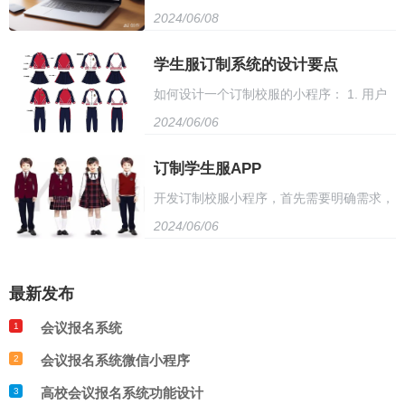
2024/06/08
合，包括前端开发、后端开发、数据库管
理等功能，保障用户信息安全；购物车可容
器，以确保系统的稳定运行和高效服务。
理、UI设计等。团队成员应具备扎实的技术
学生服订制系统的设计要点
纳多个商品，方便用户一次性结算；结账模
如何设计一个订制校服的小程序： 1. 用户
基础，同时也需具备良好的团队协作精神和
块提供多种支付方式，满足用户多样化需
2024/06/06
注册与登录：用户需注册账号并登录系统。
沟通能力。在团队组建过程中，需注重团队
求；评价模块则允许用户对购买的商品进行
2. 尺寸选择：提供多种尺寸供用户选择，包
订制学生服APP
成员之间的互补性，以实现高效的协同工
评价，提升商城服务质量。
开发订制校服小程序，首先需要明确需求，
括身高、胸围、肩宽等。 3. 款式定制：用
作。同时，定期进行团队培训和交流，以保
2024/06/06
包括款式、颜色、尺码等。然后，设计小程
户可选择校服款式，如颜色、领口形状、口
持团队的技术更新和提升。只有这样，才能
序界面，方便用户选择和下单。接着，开发
袋设计等。 4. 图片上传：用户可上传个人
打造出一支高效、稳定的商城系统开发团
最新发布
小程序后台，处理订单、生成定制校服方
照片或学校标志，以定制专属校服。 5. 价
队。
会议报名系统
1
案。最后，测试和优化小程序，确保功能完
格与支付：系统显示校服价格，支持多种支
会议报名系统微信小程序
2
善和用户体验良好。同时，需要与学校、家
付方式。 6. 定制进度查询：用户可随时查
高校会议报名系统功能设计
3