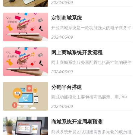
2024/06/09
要设计数据库结构，包括积分设置、用户信
报名方式
息、兑换记录等。其次，开发后台管理页
定制商城系统
开源商城系统是一款功能强大的电子商务平
面，包括积分管理、用户管理、商品管理等
2024/06/09
台，支持多种支付方式和物流配送，提供丰
模块。同时，需要实现相应的增删改查功
富的营销工具和数据分析功能。它具有高度
网上商城系统开发流程
能，确保数据的安全性和准确性。最后，配
网上商城系统服务器配置包括高性能的硬件
的可定制性和扩展性，可以根据用户需求进
置权限管理，确保只有授权用户才能进行后
2024/06/09
设备，如高速的处理器、大容量内存、高速
行二次开发。此外，开源商城系统还拥有强
台管理操作。
硬盘存储空间和网络带宽。此外，考虑到系
分销平台搭建
大的安全保障，确保用户数据和交易安全。
商城功能模块主要包括商品展示、用户中
统安全和稳定性，还需配备高可靠性的操作
它适用于各种规模的企业和个人，是搭建电
2024/06/09
心、购物车、结账、评价等功能。商品展示
系统和安全软件，以及适当的备份和恢复机
子商务平台的理想选择。
可按照类别或关键字进行展示，方便用户浏
商城系统开发周期预测
制。同时，考虑到网站流量和用户需求，应
商城系统开发团队组建需要多元化的成员组
览；用户中心提供注册、登录、个人信息管
选择具有负载均衡和弹性扩展能力的云服务