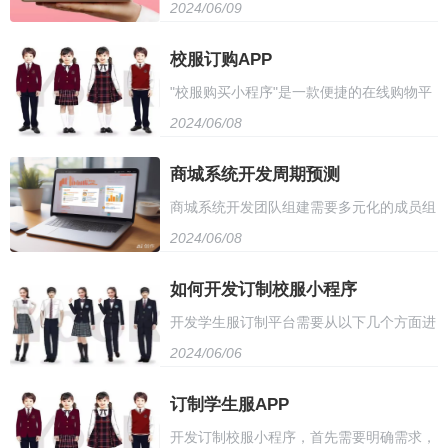
2024/06/09
台，支持多种支付方式和物流配送，提供丰
模块。同时，需要实现相应的增删改查功
富的营销工具和数据分析功能。它具有高度
校服订购APP
能，确保数据的安全性和准确性。最后，配
"校服购买小程序"是一款便捷的在线购物平
的可定制性和扩展性，可以根据用户需求进
置权限管理，确保只有授权用户才能进行后
2024/06/08
台，专为学生提供校服购买服务。用户只需
行二次开发。此外，开源商城系统还拥有强
台管理操作。
在线挑选心仪的校服款式，填写个人尺寸信
商城系统开发周期预测
大的安全保障，确保用户数据和交易安全。
商城系统开发团队组建需要多元化的成员组
息，即可轻松下单购买。小程序支持在线支
它适用于各种规模的企业和个人，是搭建电
2024/06/08
合，包括前端开发、后端开发、数据库管
付，并提供免费配送服务，确保校服准时送
子商务平台的理想选择。
理、UI设计等。团队成员应具备扎实的技术
如何开发订制校服小程序
达。此外，用户还可享受专属优惠活动，让
开发学生服订制平台需要从以下几个方面进
基础，同时也需具备良好的团队协作精神和
购买过程更加实惠。校服购买小程序，让您
2024/06/06
行：首先，确定平台功能和设计，包括用户
沟通能力。在团队组建过程中，需注重团队
的孩子轻松拥有合身校服。
注册、产品展示、在线订购、支付等功能；
订制学生服APP
成员之间的互补性，以实现高效的协同工
开发订制校服小程序，首先需要明确需求，
其次，选择合适的开发技术，如前端框架、
作。同时，定期进行团队培训和交流，以保