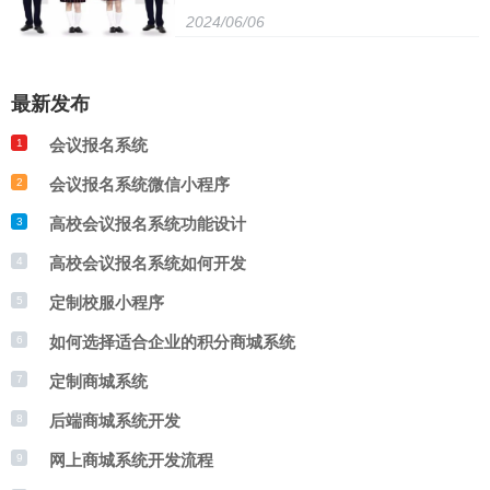
2024/06/06
包括款式、颜色、尺码等。然后，设计小程
后端语言和数据库等；接着，进行系统设计
持团队的技术更新和提升。只有这样，才能
序界面，方便用户选择和下单。接着，开发
和架构，确保平台的稳定性和安全性；最
打造出一支高效、稳定的商城系统开发团
最新发布
小程序后台，处理订单、生成定制校服方
后，进行测试和优化，确保平台的性能和用
队。
会议报名系统
1
案。最后，测试和优化小程序，确保功能完
户体验。在开发过程中，需要与学校和学生
会议报名系统微信小程序
2
善和用户体验良好。同时，需要与学校、家
保持沟通，了解他们的需求和反馈，不断改
高校会议报名系统功能设计
3
长和供应商建立合作关系，确保订单准确无
进和优化平台。
高校会议报名系统如何开发
4
误地传递。
定制校服小程序
5
如何选择适合企业的积分商城系统
6
定制商城系统
7
后端商城系统开发
8
网上商城系统开发流程
9