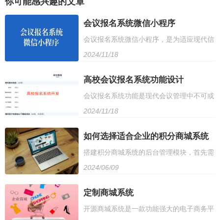
你可能感兴趣的文章
会议报名系统微信小程序
会议报名系统微信小程序，是为适应现代信
2024/11/18
息化发展而诞生的新型在线报名工具。在这
个小程序中，用户可以轻松完成会议报名的
高校会议报名系统功能设计
会议报名系统功能是现代会议管理中不可或
全过程，无需再通过传统繁琐的纸质或电话
2024/11/18
缺的一部分，它主要服务于参会者的报名、
报名方式
信息管理和会议组织者的组织协调。首先，
如何选择适合企业的积分商城系统
搭建积分商城系统的后台管理模块，首先需
系统应具备用户注册与登录功能，保障用户
2024/06/09
要设计数据库结构，包括积分设置、用户信
信息的安全性和准确性。用户通过系统完成
息、兑换记录等。其次，开发后台管理页
定制商城系统
注册后，即可使用多种报名方式进行报名，
开源商城系统是一款功能强大的电子商务平
面，包括积分管理、用户管理、商品管理等
如在线填写报名表、选择参会项目等