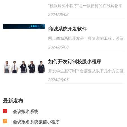
"校服购买小程序"是一款便捷的在线购物平
统安全和稳定性，还需配备高可靠性的操作
准测试等工具和方法，通过数据分析和性能
2024/06/08
台，专为学生提供校服购买服务。用户只需
系统和安全软件，以及适当的备份和恢复机
优化，提高商城系统的性能和用户体验。
在线挑选心仪的校服款式，填写个人尺寸信
商城系统开发软件
制。同时，考虑到网站流量和用户需求，应
网上商城系统开发是一项复杂的工程，涉及
息，即可轻松下单购买。小程序支持在线支
选择具有负载均衡和弹性扩展能力的云服务
2024/06/08
前端用户界面设计、后端数据库设计、安全
付，并提供免费配送服务，确保校服准时送
器，以确保系统的稳定运行和高效服务。
防护等多方面。系统需要包括商品展示、购
如何开发订制校服小程序
达。此外，用户还可享受专属优惠活动，让
开发学生服订制平台需要从以下几个方面进
物车管理、订单处理、支付等功能模块。开
购买过程更加实惠。校服购买小程序，让您
2024/06/06
行：首先，确定平台功能和设计，包括用户
发者需要具备前端开发、数据库管理、网络
的孩子轻松拥有合身校服。
注册、产品展示、在线订购、支付等功能；
安全等多方面的技能，同时需要与设计师、
最新发布
其次，选择合适的开发技术，如前端框架、
运营人员等多方协作，确保系统的稳定性和
会议报名系统
1
后端语言和数据库等；接着，进行系统设计
用户体验。开发过程中，需要注意系统的可
会议报名系统微信小程序
2