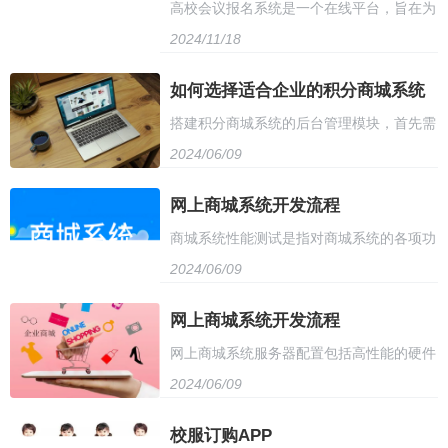
高校会议报名系统是一个在线平台，旨在为
系统应具备用户注册与登录功能，保障用户
2024/11/18
参与者提供便捷、高效的会议报名服务。该
信息的安全性和准确性。用户通过系统完成
系统具备多种功能，如注册、缴费、信息管
如何选择适合企业的积分商城系统
注册后，即可使用多种报名方式进行报名，
搭建积分商城系统的后台管理模块，首先需
理、通知发布等，为参会人员提供全方位的
如在线填写报名表、选择参会项目等
2024/06/09
要设计数据库结构，包括积分设置、用户信
报名体验
息、兑换记录等。其次，开发后台管理页
网上商城系统开发流程
商城系统性能测试是指对商城系统的各项功
面，包括积分管理、用户管理、商品管理等
2024/06/09
能和性能指标进行全面测试和评估的过程。
模块。同时，需要实现相应的增删改查功
测试内容包括系统响应时间、吞吐量、并发
网上商城系统开发流程
能，确保数据的安全性和准确性。最后，配
网上商城系统服务器配置包括高性能的硬件
用户数、数据加载能力等，旨在确保系统在
置权限管理，确保只有授权用户才能进行后
2024/06/09
设备，如高速的处理器、大容量内存、高速
大量用户同时访问时的稳定性和可靠性。测
台管理操作。
硬盘存储空间和网络带宽。此外，考虑到系
校服订购APP
试过程中需要使用负载测试、压力测试、基