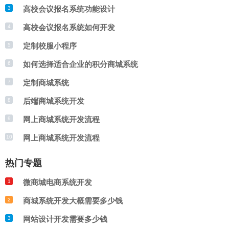
和架构，确保平台的稳定性和安全性；最
扩展性和可维护性，以满足不断变化的市场
高校会议报名系统功能设计
3
后，进行测试和优化，确保平台的性能和用
需求。
高校会议报名系统如何开发
4
户体验。在开发过程中，需要与学校和学生
定制校服小程序
5
保持沟通，了解他们的需求和反馈，不断改
如何选择适合企业的积分商城系统
6
定制商城系统
7
进和优化平台。
后端商城系统开发
8
网上商城系统开发流程
9
网上商城系统开发流程
10
热门专题
微商城电商系统开发
1
商城系统开发大概需要多少钱
2
网站设计开发需要多少钱
3