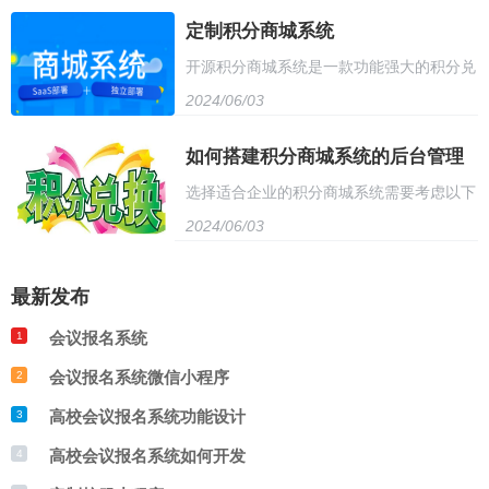
约需要6-9个月的时间。具体时间可能会因
定制积分商城系统
环。两者的有机结合可以有效地提高企业业
培训客服人员，指导用户使用系统进行积分
开源积分商城系统是一款功能强大的积分兑
项目的复杂性和需求而有所不同。开发周期
绩和用户体验。实现积分商城系统与支付接
兑换。 8. 定期收集用户反馈，持续优化系
2024/06/03
换平台，支持多种积分类型和兑换规则，让
的长短取决于团队的规模和经验，以及开发
口的对接需要满足安全性、可靠性、便捷性
统功能。 以上是关于积分商城系统实施方
用户可以轻松地进行积分兑换和购物。该系
如何搭建积分商城系统的后台管理
过程中遇到的问题和解决方案。
和用户友好的设计原则，从而提供更为流畅
案的内容，供您参考。
模块
选择适合企业的积分商城系统需要考虑以下
统采用灵活的架构，可以轻松地进行二次开
的用户体验和业务运营。
2024/06/03
几点： 1. 系统功能：根据企业需求，选择
发，满足企业的个性化需求。系统提供了丰
具有丰富功能的积分商城系统，如会员管
富的商品展示和营销功能，帮助企业提高品
最新发布
理、积分兑换、促销活动等。 2. 性能稳
牌知名度和用户活跃度。此外，系统还提供
会议报名系统
1
定：确保系统运行稳定，不会出现卡顿或崩
了丰富的安全措施和数据备份功能，确保用
会议报名系统微信小程序
2
溃等问题。 3. 易用性：系统操作简单，方
高校会议报名系统功能设计
户数据的安全和可靠性。该系统具有很高的
3
便用户使用，提高积分兑换率。 4. 扩展
高校会议报名系统如何开发
4
灵活性和可扩展性，是各类企业积分商城建