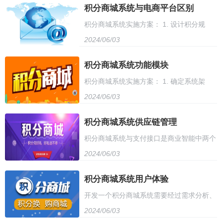
管理、商品管理等。 2. 系统设计：设计数
积分商城系统与电商平台区别
维护性。同时，系统还提供了完善的用户管
积分商城系统实施方案： 1. 设计积分规
据库结构、系统架构、界面设计等。 3. 开
理和权限控制功能，确保系统安全可靠。使
2024/06/03
则，确定积分兑换比例和礼品选择。 2. 搭
发实现：编写代码实现系统功能，包括前端
用开源积分商城系统，企业可以轻松搭建自
建积分商城系统平台，开发积分兑换功能。
积分商城系统功能模块
页面、后端接口、数据库交互等。 4. 测试
己的积分商城，提高用户活跃度和忠诚度，
积分商城系统实施方案： 1. 确定系统架
3. 推广宣传，引导用户参与积分兑换活动。
验收：进行系统测试，确保功能正确性，并
实现积分兑换和营销推广。
2024/06/03
构，选择合适的开发平台和技术路线。 2.
4. 定期更新礼品，保持用户新鲜感。 5. 优
邀请用户进行验收。 5. 上线运营：正式上
设计积分体系，制定积分获取和消耗规则。
积分商城系统供应链管理
化系统性能，确保用户兑换流程顺畅。 6.
线积分商城，并进行运营维护，不断优化系
积分商城系统与支付接口是商业智能中两个
3. 开发积分兑换功能，包括商品筛选、积分
建立客服团队，及时解决用户问题，提升用
统功能。 6. 数据分析：收集用户使用数
2024/06/03
重要的组成部分。积分商城系统主要用于管
兑换、订单管理等。 4. 整合第三方积分接
户满意度。 以上方案仅供参考，可根据实
据，分析用户行为，持续优化积分商城运
理用户积分，鼓励用户消费并提升用户粘
积分商城系统用户体验
口，实现与外部合作平台的互通。 5. 搭建
际情况进行调整优化。
营。
开发一个积分商城系统需要经过需求分析、
性。而支付接口则是提供了一种方便、安
安全防护体系，保障用户信息和交易安全。
2024/06/03
系统设计、开发、测试、上线五个阶段，大
全、高效的支付方式，实现了商城的支付闭
6. 优化系统性能，确保系统稳定运行。 7.