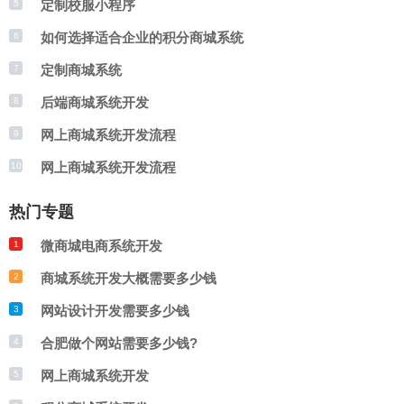
定制校服小程序
5
性：系统应具有可扩展性，能够适应企业未
设的理想选择。
如何选择适合企业的积分商城系统
6
来的发展需求。 5. 售后服务：选择有良好
定制商城系统
7
售后服务的供应商，确保系统出现问题时能
后端商城系统开发
8
够及时解决。 综合考虑以上因素，选择适
网上商城系统开发流程
9
合企业的积分商城系统，能够更好地满足企
网上商城系统开发流程
10
业需求，提高用户满意度。
热门专题
微商城电商系统开发
1
商城系统开发大概需要多少钱
2
网站设计开发需要多少钱
3
合肥做个网站需要多少钱?
4
网上商城系统开发
5