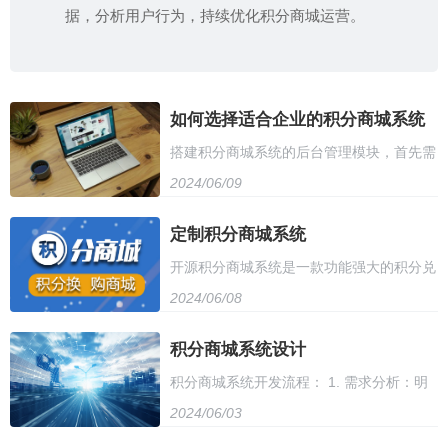
据，分析用户行为，持续优化积分商城运营。
如何选择适合企业的积分商城系统
搭建积分商城系统的后台管理模块，首先需
2024/06/09
要设计数据库结构，包括积分设置、用户信
息、兑换记录等。其次，开发后台管理页
定制积分商城系统
开源积分商城系统是一款功能强大的积分兑
面，包括积分管理、用户管理、商品管理等
2024/06/08
换平台，支持多种积分类型和兑换方式，提
模块。同时，需要实现相应的增删改查功
供丰富的商品库和自定义功能，方便用户进
积分商城系统设计
能，确保数据的安全性和准确性。最后，配
积分商城系统开发流程： 1. 需求分析：明
行积分管理和兑换。系统采用模块化设计，
置权限管理，确保只有授权用户才能进行后
2024/06/03
确积分商城功能需求，包括积分兑换、会员
易于扩展和定制，具有高度的可扩展性和可
台管理操作。