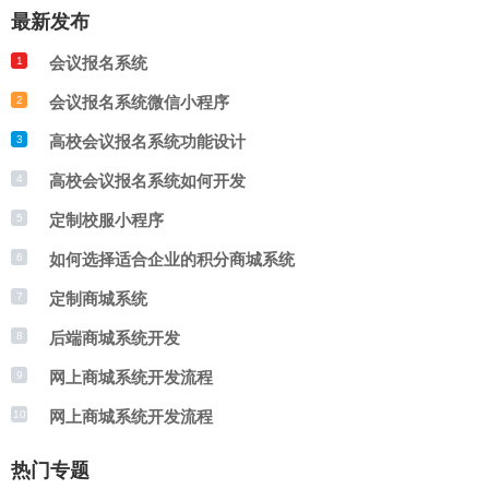
最新发布
其次，选择合适的开发技术，如前端框架、
作。同时，定期进行团队培训和交流，以保
会议报名系统
1
后端语言和数据库等；接着，进行系统设计
持团队的技术更新和提升。只有这样，才能
会议报名系统微信小程序
2
和架构，确保平台的稳定性和安全性；最
打造出一支高效、稳定的商城系统开发团
高校会议报名系统功能设计
3
后，进行测试和优化，确保平台的性能和用
队。
高校会议报名系统如何开发
4
户体验。在开发过程中，需要与学校和学生
定制校服小程序
5
保持沟通，了解他们的需求和反馈，不断改
如何选择适合企业的积分商城系统
6
定制商城系统
7
进和优化平台。
后端商城系统开发
8
网上商城系统开发流程
9
网上商城系统开发流程
10
热门专题