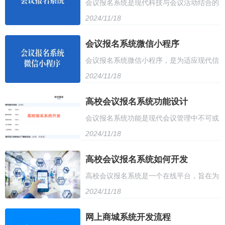
会议报名系统是现代科技与会议活动结合的
2024/11/18
产物，为参会者提供便捷、高效的报名体
验。该系统集成了网络技术、数据库管理和
会议报名系统微信小程序
会议报名系统微信小程序，是为适应现代信
用户友好的操作界面，使得会议的报名、管
2024/11/18
息化发展而诞生的新型在线报名工具。在这
理、通知及信息统计工作得以轻松完成
个小程序中，用户可以轻松完成会议报名的
高校会议报名系统功能设计
会议报名系统功能是现代会议管理中不可或
全过程，无需再通过传统繁琐的纸质或电话
2024/11/18
缺的一部分，它主要服务于参会者的报名、
报名方式
信息管理和会议组织者的组织协调。首先，
高校会议报名系统如何开发
高校会议报名系统是一个在线平台，旨在为
系统应具备用户注册与登录功能，保障用户
2024/11/18
参与者提供便捷、高效的会议报名服务。该
信息的安全性和准确性。用户通过系统完成
系统具备多种功能，如注册、缴费、信息管
网上商城系统开发流程
注册后，即可使用多种报名方式进行报名，