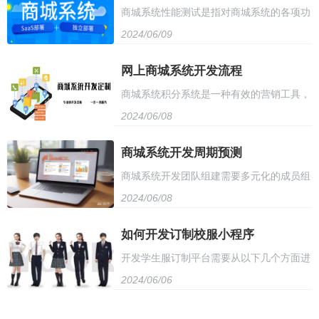
商城系统性能测试是指对商城系统的各项功
理、通知发布等，为参会人员提供全方位的
如在线填写报名表、选择参会项目等
2024/06/09
能和性能指标进行全面测试和评估的过程。
报名体验
测试内容包括系统响应时间、吞吐量、并发
网上商城系统开发流程
商城系统积分系统是一种有效的营销工具，
用户数、数据加载能力等，旨在确保系统在
2024/06/08
通过积分奖励机制，鼓励用户购买和参与活
大量用户同时访问时的稳定性和可靠性。测
动，提高用户忠诚度。系统可以记录用户的
商城系统开发周期预测
试过程中需要使用负载测试、压力测试、基
商城系统开发团队组建需要多元化的成员组
消费记录，并根据消费金额和频率分配积
准测试等工具和方法，通过数据分析和性能
2024/06/08
合，包括前端开发、后端开发、数据库管
分，实现个性化的奖励。此外，积分系统还
优化，提高商城系统的性能和用户体验。
理、UI设计等。团队成员应具备扎实的技术
如何开发订制校服小程序
可以用于兑换礼品或优惠券，进一步刺激用
开发学生服订制平台需要从以下几个方面进
基础，同时也需具备良好的团队协作精神和
户的购买欲望。商城系统积分系统可以提高
2024/06/06
行：首先，确定平台功能和设计，包括用户
沟通能力。在团队组建过程中，需注重团队
用户的购物体验，增加销售额。
注册、产品展示、在线订购、支付等功能；
成员之间的互补性，以实现高效的协同工