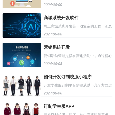
2024/06/09
心、购物车、结账、评价等功能。商品展示
短，品质有保障。平台还提供多种面料选
可按照类别或关键字进行展示，方便用户浏
商城系统开发软件
择，确保舒适度和耐久性。校服定制平台致
网上商城系统开发是一项复杂的工程，涉及
览；用户中心提供注册、登录、个人信息管
力于打造学生专属的时尚风格，让每个学生
2024/06/08
前端用户界面设计、后端数据库设计、安全
理等功能，保障用户信息安全；购物车可容
都能展现个性魅力。
防护等多方面。系统需要包括商品展示、购
营销系统开发
纳多个商品，方便用户一次性结算；结账模
促销活动管理是指在营销活动中，通过精心
物车管理、订单处理、支付等功能模块。开
块提供多种支付方式，满足用户多样化需
2024/06/08
策划、组织和实施，以达到增加销售、扩大
发者需要具备前端开发、数据库管理、网络
求；评价模块则允许用户对购买的商品进行
品牌影响力和提高客户满意度的目标。首
如何开发订制校服小程序
安全等多方面的技能，同时需要与设计师、
评价，提升商城服务质量。
开发学生服订制平台需要从以下几个方面进
先，要明确活动目标，制定详细的活动计
运营人员等多方协作，确保系统的稳定性和
2024/06/06
行：首先，确定平台功能和设计，包括用户
划，并考虑活动的预算和资源限制。其次，
用户体验。开发过程中，需要注意系统的可
注册、产品展示、在线订购、支付等功能；
订制学生服APP
要选择合适的促销渠道和方式，如线上或线
扩展性和可维护性，以满足不断变化的市场
开发订制校服小程序，首先需要明确需求，