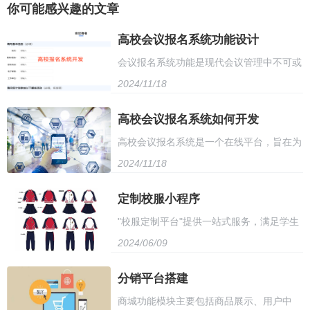
你可能感兴趣的文章
高校会议报名系统功能设计
会议报名系统功能是现代会议管理中不可或
2024/11/18
缺的一部分，它主要服务于参会者的报名、
信息管理和会议组织者的组织协调。首先，
高校会议报名系统如何开发
高校会议报名系统是一个在线平台，旨在为
系统应具备用户注册与登录功能，保障用户
2024/11/18
参与者提供便捷、高效的会议报名服务。该
信息的安全性和准确性。用户通过系统完成
系统具备多种功能，如注册、缴费、信息管
定制校服小程序
注册后，即可使用多种报名方式进行报名，
"校服定制平台"提供一站式服务，满足学生
理、通知发布等，为参会人员提供全方位的
如在线填写报名表、选择参会项目等
2024/06/09
个性化需求。平台提供多种款式选择，可根
报名体验
据学生喜好和学校规定定制。用户只需在线
分销平台搭建
商城功能模块主要包括商品展示、用户中
下单，即可享受快速定制服务，定制周期