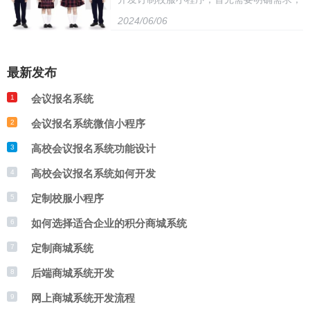
其次，选择合适的开发技术，如前端框架、
下、广告或促销活动等。同时，要关注活动
需求。
2024/06/06
包括款式、颜色、尺码等。然后，设计小程
后端语言和数据库等；接着，进行系统设计
的执行和效果评估，及时调整策略，确保活
序界面，方便用户选择和下单。接着，开发
和架构，确保平台的稳定性和安全性；最
动成功实施。此外，还要注重与客户的互动
最新发布
小程序后台，处理订单、生成定制校服方
后，进行测试和优化，确保平台的性能和用
和沟通，提高客户满意度，增强品牌忠诚
会议报名系统
1
案。最后，测试和优化小程序，确保功能完
户体验。在开发过程中，需要与学校和学生
度。
会议报名系统微信小程序
2
善和用户体验良好。同时，需要与学校、家
保持沟通，了解他们的需求和反馈，不断改
高校会议报名系统功能设计
3
长和供应商建立合作关系，确保订单准确无
进和优化平台。
高校会议报名系统如何开发
4
误地传递。
定制校服小程序
5
如何选择适合企业的积分商城系统
6
定制商城系统
7
后端商城系统开发
8
网上商城系统开发流程
9