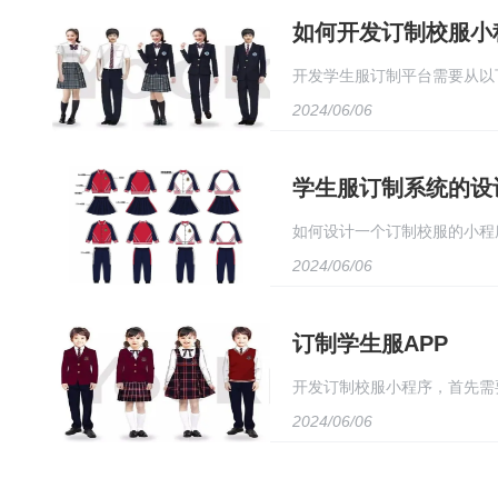
用负载测试、压力测试、基准
如何开发订制校服小
开发学生服订制平台需要从以
2024/06/06
支付等功能；其次，选择合适
台的稳定性和安全性；最后，
学生服订制系统的设
沟通，了解他们的需求和反馈
如何设计一个订制校服的小程序
2024/06/06
用户选择，包括身高、胸围、肩
片上传：用户可上传个人照片
订制学生服APP
式。 6. 定制进度查询：用
开发订制校服小程序，首先需
步骤，用户可以轻松定制专属
2024/06/06
单。接着，开发小程序后台，
好。同时，需要与学校、家长