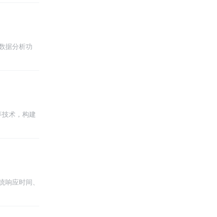
数据分析功
大的安全保
t等技术，构建
计，确保在不
统响应时间、
过程中需要使