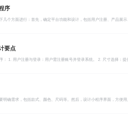
测试等工具和方法，通过数据分析和性能优化，提高商城系统的性能和用
程序
下几个方面进行：首先，确定平台功能和设计，包括用户注册、产品展示
的开发技术，如前端框架、后端语言和数据库等；接着，进行系统设计和
进行测试和优化，确保平台的性能和用户体验。在开发过程中，需要与学
计要点
，不断改进和优化平台。
： 1. 用户注册与登录：用户需注册账号并登录系统。 2. 尺寸选择：
宽等。 3. 款式定制：用户可选择校服款式，如颜色、领口形状、口袋设计
或学校标志，以定制专属校服。 5. 价格与支付：系统显示校服价格，支
户可随时查询校服定制进度。 7. 售后服务：提供售后服务政策，如退换货等
要明确需求，包括款式、颜色、尺码等。然后，设计小程序界面，方便用
订制校服，小程序界面简洁易用，方便用户操作。
处理订单、生成定制校服方案。最后，测试和优化小程序，确保功能完善
和供应商建立合作关系，确保订单准确无误地传递。