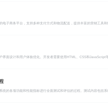
造学生专属的时尚风格，让每个学生都能展现个性魅力。
的电子商务平台，支持多种支付方式和物流配送，提供丰富的营销工具和
扩展性，可以根据用户需求进行二次开发。此外，开源商城系统还拥有强
。它适用于各种规模的企业和个人，是搭建电子商务平台的理想选择。
面设计和用户体验优化。开发者需要使用HTML、CSS和JavaScrip
包括产品展示、购物车管理、订单处理等功能。同时，还需考虑响应式设
体验。此外，还需与后端开发人员紧密合作，实现数据交互和安全性。
程
系统的各项功能和性能指标进行全面测试和评估的过程。测试内容包括系
载能力等，旨在确保系统在大量用户同时访问时的稳定性和可靠性。测试