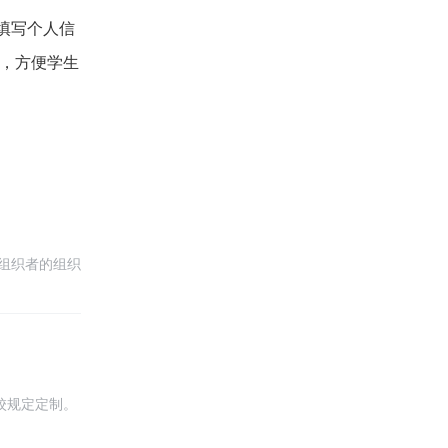
填写个人信
，方便学生
组织者的组织
册后，即可使
校规定定制。
保舒适度和耐