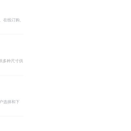
户体验。
、在线订购、
架构，确保平
校和学生保持
提供多种尺寸供
等。 4. 图
持多种支付方
。 通过以上
户选择和下
和用户体验良