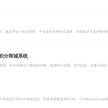
，为参会人员提供全方位的报名体验
服务，满足学生个性化需求。平台提供多种款式选择，可根据学生喜好和学
快速定制服务，定制周期短，品质有保障。平台还提供多种面料选择，确
造学生专属的时尚风格，让每个学生都能展现个性魅力。
积分商城系统
模块，首先需要设计数据库结构，包括积分设置、用户信息、兑换记录等
、用户管理、商品管理等模块。同时，需要实现相应的增删改查功能，确
管理，确保只有授权用户才能进行后台管理操作。
面设计和用户体验优化。开发者需要使用HTML、CSS和JavaScrip