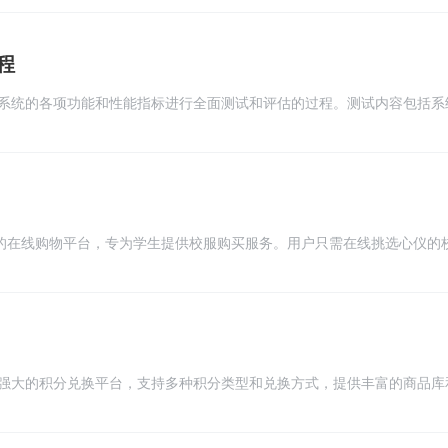
包括产品展示、购物车管理、订单处理等功能。同时，还需考虑响应式设
体验。此外，还需与后端开发人员紧密合作，实现数据交互和安全性。
程
系统的各项功能和性能指标进行全面测试和评估的过程。测试内容包括系
载能力等，旨在确保系统在大量用户同时访问时的稳定性和可靠性。测试
测试等工具和方法，通过数据分析和性能优化，提高商城系统的性能和用
捷的在线购物平台，专为学生提供校服购买服务。用户只需在线挑选心仪的
单购买。小程序支持在线支付，并提供免费配送服务，确保校服准时送达
买过程更加实惠。校服购买小程序，让您的孩子轻松拥有合身校服。
强大的积分兑换平台，支持多种积分类型和兑换方式，提供丰富的商品库
兑换。系统采用模块化设计，易于扩展和定制，具有高度的可扩展性和可