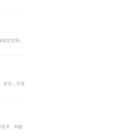
校规定定制。
保舒适度和耐
。其次，开发
保数据的安全
t等技术，构建