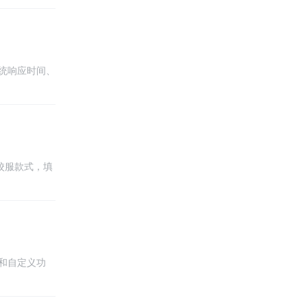
计，确保在不
统响应时间、
过程中需要使
户体验。
校服款式，填
。此外，用户
和自定义功
维护性。同