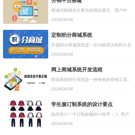
分销平台搭建
大的安全保障，确保用户数据和交易安全。
商城功能模块主要包括商品展示、用户中
使用的用户界面，包括产品展示、购物车管
它适用于各种规模的企业和个人，是搭建电
2024/06/09
心、购物车、结账、评价等功能。商品展示
理、订单处理等功能。同时，还需考虑响应
子商务平台的理想选择。
可按照类别或关键字进行展示，方便用户浏
定制积分商城系统
式设计，确保在不同设备上都能提供良好的
开源积分商城系统是一款功能强大的积分兑
览；用户中心提供注册、登录、个人信息管
用户体验。此外，还需与后端开发人员紧密
2024/06/08
换平台，支持多种积分类型和兑换方式，提
理等功能，保障用户信息安全；购物车可容
合作，实现数据交互和安全性。
供丰富的商品库和自定义功能，方便用户进
网上商城系统开发流程
纳多个商品，方便用户一次性结算；结账模
商城系统积分系统是一种有效的营销工具，
行积分管理和兑换。系统采用模块化设计，
块提供多种支付方式，满足用户多样化需
2024/06/08
通过积分奖励机制，鼓励用户购买和参与活
易于扩展和定制，具有高度的可扩展性和可
求；评价模块则允许用户对购买的商品进行
动，提高用户忠诚度。系统可以记录用户的
学生服订制系统的设计要点
维护性。同时，系统还提供了完善的用户管
评价，提升商城服务质量。
如何设计一个订制校服的小程序： 1. 用户
消费记录，并根据消费金额和频率分配积
理和权限控制功能，确保系统安全可靠。使
2024/06/06
注册与登录：用户需注册账号并登录系统。
分，实现个性化的奖励。此外，积分系统还
用开源积分商城系统，企业可以轻松搭建自