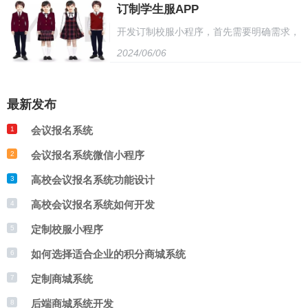
2. 尺寸选择：提供多种尺寸供用户选择，包
订制学生服APP
可以用于兑换礼品或优惠券，进一步刺激用
己的积分商城，提高用户活跃度和忠诚度，
开发订制校服小程序，首先需要明确需求，
括身高、胸围、肩宽等。 3. 款式定制：用
户的购买欲望。商城系统积分系统可以提高
实现积分兑换和营销推广。
2024/06/06
包括款式、颜色、尺码等。然后，设计小程
户可选择校服款式，如颜色、领口形状、口
用户的购物体验，增加销售额。
序界面，方便用户选择和下单。接着，开发
袋设计等。 4. 图片上传：用户可上传个人
最新发布
小程序后台，处理订单、生成定制校服方
照片或学校标志，以定制专属校服。 5. 价
会议报名系统
1
案。最后，测试和优化小程序，确保功能完
格与支付：系统显示校服价格，支持多种支
会议报名系统微信小程序
2
善和用户体验良好。同时，需要与学校、家
付方式。 6. 定制进度查询：用户可随时查
高校会议报名系统功能设计
3
长和供应商建立合作关系，确保订单准确无
询校服定制进度。 7. 售后服务：提供售后
高校会议报名系统如何开发
4
误地传递。
服务政策，如退换货等。 通过以上步骤，
定制校服小程序
5
如何选择适合企业的积分商城系统
6
用户可以轻松定制专属订制校服，小程序界
定制商城系统
7
面简洁易用，方便用户操作。
后端商城系统开发
8