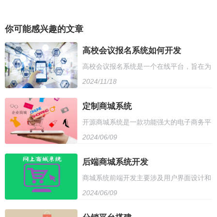
你可能感兴趣的文章
高校会议报名系统如何开发
高校会议报名系统是一个在线平台，旨在为
2024/11/18
参与者提供便捷、高效的会议报名服务。该
系统具备多种功能，如注册、缴费、信息管
定制商城系统
开源商城系统是一款功能强大的电子商务平
理、通知发布等，为参会人员提供全方位的
2024/06/09
台，支持多种支付方式和物流配送，提供丰
报名体验
富的营销工具和数据分析功能。它具有高度
后端商城系统开发
商城系统前端开发主要涉及用户界面设计和
的可定制性和扩展性，可以根据用户需求进
2024/06/09
用户体验优化。开发者需要使用HTML、
行二次开发。此外，开源商城系统还拥有强
CSS和JavaScript等技术，构建美观且易于