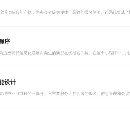
议活动结合的产物，为参会者提供便捷、高效的报名体验。该系统集成了
面，使得会议的报名、管理、通知及信息统计工作得以轻松完成
程序
为适应现代信息化发展而诞生的新型在线报名工具。在这个小程序中，用
通过传统繁琐的纸质或电话报名方式
能设计
管理中不可或缺的一部分，它主要服务于参会者的报名、信息管理和会议
注册与登录功能，保障用户信息的安全性和准确性。用户通过系统完成注
在线填写报名表、选择参会项目等