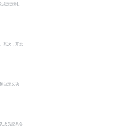
校规定定制。
保舒适度和耐
。其次，开发
保数据的安全
和自定义功
维护性。同
可以轻松搭建
队成员应具备