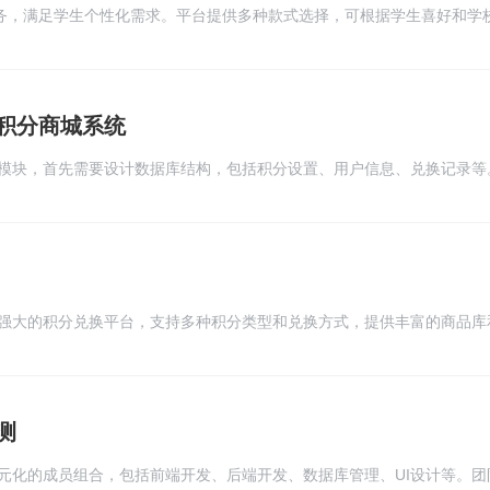
服务，满足学生个性化需求。平台提供多种款式选择，可根据学生喜好和学
快速定制服务，定制周期短，品质有保障。平台还提供多种面料选择，确
造学生专属的时尚风格，让每个学生都能展现个性魅力。
积分商城系统
模块，首先需要设计数据库结构，包括积分设置、用户信息、兑换记录等
、用户管理、商品管理等模块。同时，需要实现相应的增删改查功能，确
管理，确保只有授权用户才能进行后台管理操作。
强大的积分兑换平台，支持多种积分类型和兑换方式，提供丰富的商品库
兑换。系统采用模块化设计，易于扩展和定制，具有高度的可扩展性和可
管理和权限控制功能，确保系统安全可靠。使用开源积分商城系统，企业
测
跃度和忠诚度，实现积分兑换和营销推广。
元化的成员组合，包括前端开发、后端开发、数据库管理、UI设计等。团